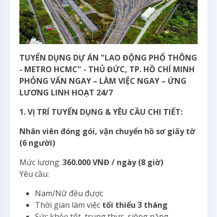
TUYỂN DỤNG DỰ ÁN "LAO ĐỘNG PHỔ THÔNG
- METRO HCMC" - THỦ ĐỨC, TP. HỒ CHÍ MINH
PHỎNG VẤN NGAY – LÀM VIỆC NGAY – ỨNG
LƯƠNG LINH HOẠT 24/7
1. VỊ TRÍ TUYỂN DỤNG & YÊU CẦU CHI TIẾT:
Nhân viên đóng gói, vận chuyển hồ sơ giấy tờ
(6 người)
Mức lương:
360.000 VNĐ / ngày (8 giờ)
Yêu cầu:
Nam/Nữ đều được
Thời gian làm việc
tối thiểu 3 tháng
Sức khỏe tốt, trung thực, siêng năng