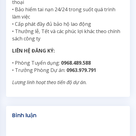
thoại
• Bảo hiểm tai nạn 24/24 trong suốt quá trình
làm việc
• Cấp phát đầy đủ bảo hộ lao động
• Thưởng lễ, Tết và các phúc lợi khác theo chính
sách công ty
LIÊN HỆ ĐĂNG KÝ:
• Phòng Tuyển dụng:
0968.489.588
• Trưởng Phòng Dự án:
0963.979.791
L
ươ
ng linh ho
ạ
t theo ti
ế
n
độ
d
ự
án.
Bình luận